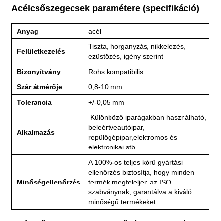
Acélcsőszegecsek paramétere (specifikáció)
Anyag
acél
Tiszta, horganyzás, nikkelezés,
Felületkezelés
ezüstözés, igény szerint
Bizonyítvány
Rohs kompatibilis
Szár átmérője
0,8-10 mm
Tolerancia
+/-0,05 mm
Különböző iparágakban használható,
beleértve
autóipar,
Alkalmazás
repülőgépipar,
elektromos és
elektronikai stb.
A 100%-os teljes körű gyártási
ellenőrzés biztosítja, hogy minden
Minőségellenőrzés
termék megfeleljen az ISO
szabványnak, garantálva a kiváló
minőségű termékeket.