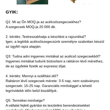
GYIK:
Q1: Mi az Ön MOQ-ja az acélcsőszegecsekhez?
A szegecsek MOQ-ja 20 000 db.
2. kérdés: Testreszabhatja a készítést a rajzunkkal?
Igen, a legtöbb acélcsőszegecsünk személyre szabottan készül
az ügyfél rajza alapján.
Q3: Tudna adni ingyenes mintákat az acélcső szegecsekből?
Ingyenes mintákat tudunk biztosítani a raktáron lévő mérethez,
de az ügyfelek fizetik az expressz díjat.
4. kérdés: Mennyi a szállítási idő?
Raktáron lévő szegecsek mérete: 3-5 nap, nem szabványos
szegecsek: 15-25 nap. Garanciális minőséggel a lehető
legrövidebb időn belül kiszállítjuk.
Q5: Termékei minősége?
A vállalat fejlett gyártási és tesztelési berendezésekkel