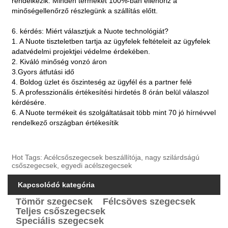
rendelkezik. Minden terméket 100%-ban ellenőriz a
minőségellenőrző részlegünk a szállítás előtt.
6. kérdés: Miért választjuk a Nuote technológiát?
1. A Nuote tiszteletben tartja az ügyfelek feltételeit az ügyfelek
adatvédelmi projektjei védelme érdekében.
2. Kiváló minőség vonzó áron
3.Gyors átfutási idő
4. Boldog üzlet és őszinteség az ügyfél és a partner felé
5. A professzionális értékesítési hirdetés 8 órán belül válaszol
kérdésére.
6. A Nuote termékeit és szolgáltatásait több mint 70 jó hírnévvel
rendelkező országban értékesítik
Hot Tags: Acélcsőszegecsek beszállítója, nagy szilárdságú
csőszegecsek, egyedi acélszegecsek
Kapcsolódó kategória
Tömör szegecsek
Félcsöves szegecsek
Teljes csőszegecsek
Speciális szegecsek