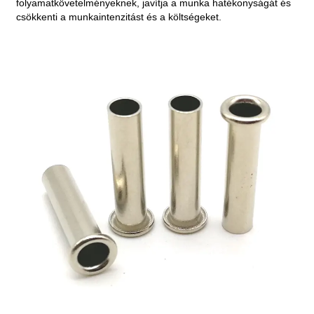
folyamatkövetelményeknek, javítja a munka hatékonyságát és
csökkenti a munkaintenzitást és a költségeket.