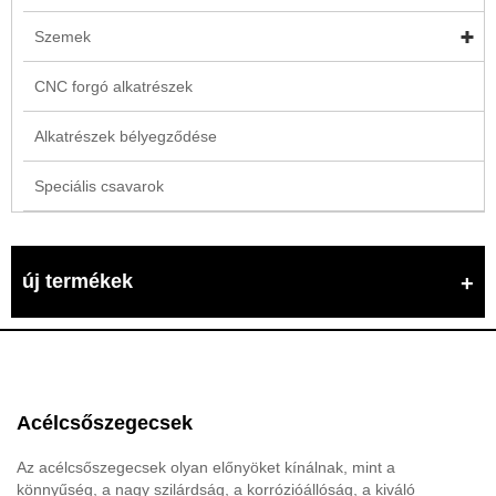
Szemek
CNC forgó alkatrészek
Alkatrészek bélyegződése
Speciális csavarok
új termékek
Acélcsőszegecsek
Az acélcsőszegecsek olyan előnyöket kínálnak, mint a
könnyűség, a nagy szilárdság, a korrózióállóság, a kiváló