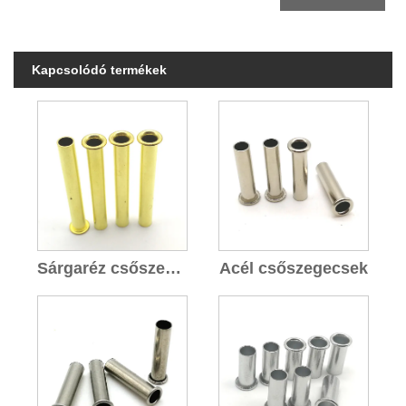
Kapcsolódó termékek
Sárgaréz csőszegecsek
Acél csőszegecsek