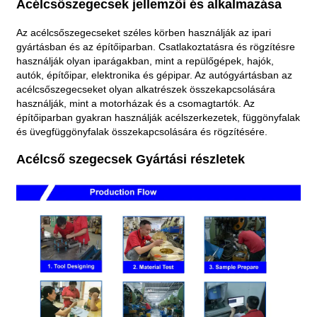
Acélcsőszegecsek jellemzői és alkalmazása
Az acélcsőszegecseket széles körben használják az ipari
gyártásban és az építőiparban. Csatlakoztatásra és rögzítésre
használják olyan iparágakban, mint a repülőgépek, hajók,
autók, építőipar, elektronika és gépipar. Az autógyártásban az
acélcsőszegecseket olyan alkatrészek összekapcsolására
használják, mint a motorházak és a csomagtartók. Az
építőiparban gyakran használják acélszerkezetek, függönyfalak
és üvegfüggönyfalak összekapcsolására és rögzítésére.
Acélcső szegecsek Gyártási részletek