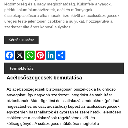
légtömörség és a nagy megbízhatóság. Különféle anyagok,
például alumíniumötvözetek, acél és műanyagok
összekapcsolására alkalmasak. Ezenkívül az acélcsőszegecsek
üreges teste jelentősen csökkenti a súlyukat, hozzájárulva a
szerkezet általános könnyű súlyához.
Kérdés küldése
Facebook
X
WhatsApp
Pinterest
LinkedIn
Share
termékleírás
Acélcsőszegecsek bemutatása
Az acélcsőszegecsek biztonságosan összekötik a különböző
anyagokat, így nagyobb szerkezeti integritást és stabilitást
biztosítanak. Más rögzítési és csatlakozási módokhoz (például
hegesztéshez és csavarozáshoz) képest az acélcsőszegecsek
egyszerűen használhatók és gyorsan felszerelhetők, jelentősen
csökkentve a csatlakozások rögzítésének idő- és
költségigényét. A csőszegecs működése megfelel a