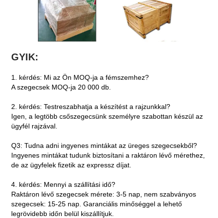
GYIK:
1. kérdés: Mi az Ön MOQ-ja a fémszemhez?
A szegecsek MOQ-ja 20 000 db.
2. kérdés: Testreszabhatja a készítést a rajzunkkal?
Igen, a legtöbb csőszegecsünk személyre szabottan készül az
ügyfél rajzával.
Q3: Tudna adni ingyenes mintákat az üreges szegecsekből?
Ingyenes mintákat tudunk biztosítani a raktáron lévő mérethez,
de az ügyfelek fizetik az expressz díjat.
4. kérdés: Mennyi a szállítási idő?
Raktáron lévő szegecsek mérete: 3-5 nap, nem szabványos
szegecsek: 15-25 nap. Garanciális minőséggel a lehető
legrövidebb időn belül kiszállítjuk.