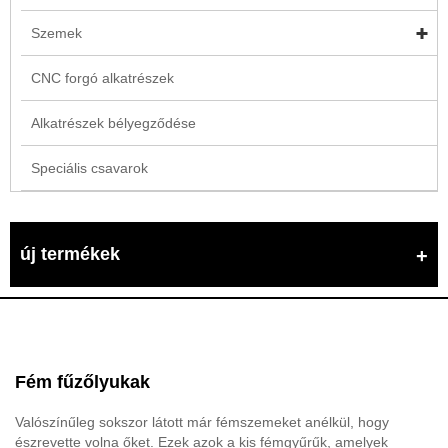
Szemek
CNC forgó alkatrészek
Alkatrészek bélyegződése
Speciális csavarok
új termékek
Fém fűzőlyukak
Valószínűleg sokszor látott már fémszemeket anélkül, hogy
észrevette volna őket. Ezek azok a kis fémgyűrűk, amelyek