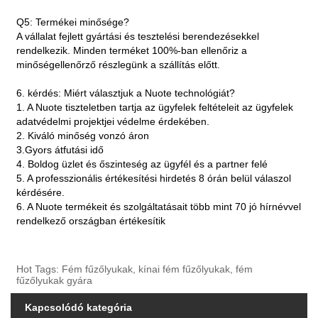
Q5: Termékei minősége?
A vállalat fejlett gyártási és tesztelési berendezésekkel
rendelkezik. Minden terméket 100%-ban ellenőriz a
minőségellenőrző részlegünk a szállítás előtt.
6. kérdés: Miért választjuk a Nuote technológiát?
1. A Nuote tiszteletben tartja az ügyfelek feltételeit az ügyfelek
adatvédelmi projektjei védelme érdekében.
2. Kiváló minőség vonzó áron
3.Gyors átfutási idő
4. Boldog üzlet és őszinteség az ügyfél és a partner felé
5. A professzionális értékesítési hirdetés 8 órán belül válaszol
kérdésére.
6. A Nuote termékeit és szolgáltatásait több mint 70 jó hírnévvel
rendelkező országban értékesítik
Hot Tags: Fém fűzőlyukak, kínai fém fűzőlyukak, fém
fűzőlyukak gyára
Kapcsolódó kategória