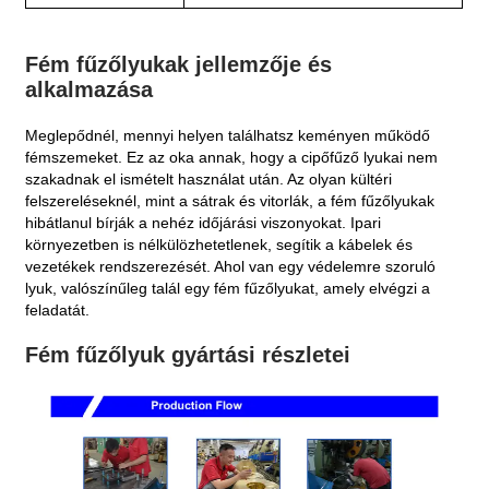
Fém fűzőlyukak jellemzője és
alkalmazása
Meglepődnél, mennyi helyen találhatsz keményen működő
fémszemeket. Ez az oka annak, hogy a cipőfűző lyukai nem
szakadnak el ismételt használat után. Az olyan kültéri
felszereléseknél, mint a sátrak és vitorlák, a fém fűzőlyukak
hibátlanul bírják a nehéz időjárási viszonyokat. Ipari
környezetben is nélkülözhetetlenek, segítik a kábelek és
vezetékek rendszerezését. Ahol van egy védelemre szoruló
lyuk, valószínűleg talál egy fém fűzőlyukat, amely elvégzi a
feladatát.
Fém fűzőlyuk gyártási részletei