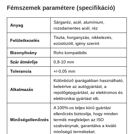
Fémszemek paramétere (specifikáció)
Sárgaréz, acél, alumínium,
Anyag
rozsdamentes acél, réz
Tiszta, horganyzás, nikkelezés,
Felületkezelés
ezüstözött, igény szerint
Bizonyítvány
Rohs kompatibilis
Szár átmérője
0,8-10 mm
Tolerancia
+/-0,05 mm
Különböző iparágakban használható,
beleértve az autógyártást, a
Alkalmazás
repülőgépgyártást, az elektromos és
elektronikai gyártást stb.
A 100%-os teljes körű gyártási
ellenőrzés biztosítja, hogy minden
Minőségellenőrzés
termék megfeleljen az ISO
szabványnak, garantálva a kiváló
minőségű termékeket.