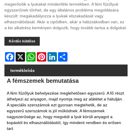
megerősítik a lyukakat mindenféle termékben. A fém fűzőlyuk
egyszerűnek tűnhet, de egy általános probléma megoldására
készült: megakadályozza a lyukak elszakadását vagy
elhasználódását. Akár a cipődben, akár a hátizsákodban van, ez
a kis alkatrész keményen dolgozik, hogy tovább tartsa a dolgokat.
Kérdés küldése
Facebook
X
WhatsApp
Pinterest
LinkedIn
Share
termékleírás
A fémszemek bemutatása
A fém fűzőlyuk behelyezése meglehetősen egyszerű. A fő részt
áthelyezi az anyagon, majd nyomja meg az alátétet a hátulján.
A speciális szerszámok ezt gyorsan megtehetik, de az
egyszerű szerszámok is jól működnek. A fémszemek
nagyszerűsége az, hogy megvédi a lyuk körüli anyagot a
kopástól és elhasználódástól, így mindent rendben és erősen
tart.